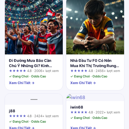
Đi Đường Mưa Bão Cần
Nhà Đầu Tư F0 Có Nên
Chú Ý Những Gì? Kinh
Mua Khi Thị Trường Rung
Nghiệm Sống Còn Cho Dân
Lắc? Lời Khuyên Từ Người
★★★★★
4.8 · 2006+ lượt xem
★★★★★
4.8 · 2456+ lượt xem
“Xê Dịch”
Trong Cuộc
✓ Đang Chơi · Odds Cao
✓ Đang Chơi · Odds Cao
Xem Chi Tiết →
Xem Chi Tiết →
—
iwin68
j88
★★★★★
4.8 · 2022+ lượt xem
★★★★★
4.8 · 2424+ lượt xem
✓ Đang Chơi · Odds Cao
✓ Đang Chơi · Odds Cao
Xem Chi Tiết →
Xem Chi Tiết →