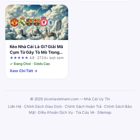
Kéo Nhà Cái Là Gì? Giải Mã
Cụm Từ Gây Tò Mò Trong
Giới Cá Cược
★★★★★
4.8 · 2724+ lượt xem
✓ Đang Chơi · Odds Cao
Xem Chi Tiết →
© 2026 ziconiavietnam.com — Nhà Cái Uy Tín
Liên Hệ
·
Chính Sách Giao Dịch
·
Chính Sách Hoàn Trả
·
Chính Sách Bảo
Mật
·
Điều Khoản Dịch Vụ
·
Tra Cứu Vé
·
Sitemap