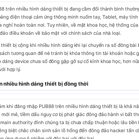
 trên nhiều hình dáng thiết bị đang cầm đổi thành bình thường b
ảng điện thoại cảm ứng thông minh nuốm tay, Tablet, máy tính 
a nghỉ hoàn toàn nơi. Tuy nhiên, về mặt khoa học, hệ thống của
 đảo điều khoản về bảo mật với chính sách của nhà loại.
thiết bị cộng khi nhiều hình dáng khi lại chuyển ra số đông bài
 sách tương quan để né tránh bị khóa thông tin tài khoản hoặc
 dáng device chưa số đông gặp gỡ sự cố kỉnh khoa học, hơn nữa 
ới hợp lý.
 nhiều hình dáng thiết bị đồng thời
m khi đăng nhập PUB88 trên nhiều hình dáng thiết bị là khả nă
ị mới mẻ, tiềm dấu nguy cơ bị phát giác đông đảo hành vi bất t
main authority đình chúng ta bị chưa chấp thuận hoặc lâu bền h
êng biệt chắc chắn sinh sản lỗ hổng đến đông đảo hacker tấn côn
n ứng dụng ô nhiễm với độc hại với độc hại.