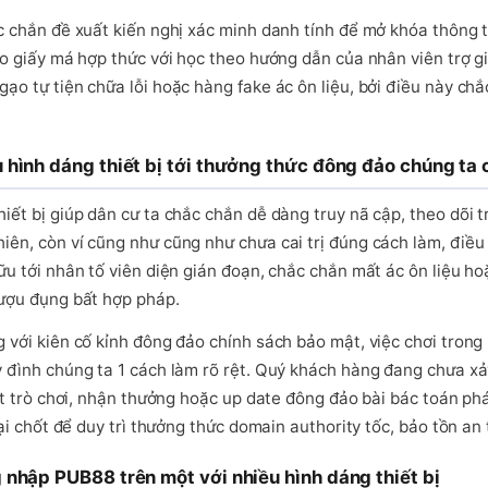
c chắn đề xuất kiến nghị xác minh danh tính để mở khóa thông t
ảo giấy má hợp thức với học theo hướng dẫn của nhân viên trợ gi
ạo tự tiện chữa lỗi hoặc hàng fake ác ôn liệu, bởi điều này chắ
 hình dáng thiết bị tới thưởng thức đông đảo chúng ta
ết bị giúp dân cư ta chắc chắn dễ dàng truy nã cập, theo dõi tr
ên, còn ví cũng như cũng như chưa cai trị đúng cách làm, điều 
u tới nhân tố viên diện gián đoạn, chắc chắn mất ác ôn liệu ho
rượu đụng bất hợp pháp.
g với kiên cố kỉnh đông đảo chính sách bảo mật, việc chơi trong
 đình chúng ta 1 cách làm rõ rệt. Quý khách hàng đang chưa xảy
t trò chơi, nhận thưởng hoặc up date đông đảo bài bác toán phát
ại chốt để duy trì thưởng thức domain authority tốc, bảo tồn an t
nhập PUB88 trên một với nhiều hình dáng thiết bị