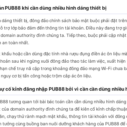
n PUB88 khi cần dùng nhiều hình dáng thiết bị
áng thiết bị, đông đảo chính sách bảo mật buộc phải đặt trên 
ỗ trợ lớp bảo đảm đến thông tin tài khoản. Điều này đang trợ g
omain authority đình chúng ta. Tiếp theo, buộc phải cập nhật ứ
n an toàn nhất.
t khẩu hoặc cần dùng đặc tính nhà rượu đụng điền ác ôn liệu m
khoản sau khi ngừng xuôi đông đảo thao tác làm việc, xuất hiện 
 hạn chế truy nã cập trong khoảng đông đảo mạng Wi-Fi chưa b
nguy cơ bị tấn công hoặc trộm cắp ác ôn liệu.
ự cố kỉnh đăng nhập PUB88 bởi vì cần cần dùng nhiều h
88 tương quan tới bài bác toán cần cần dùng nhiều hình dáng 
rnet của domain authority đình chúng ta để kiên cố kỉnh chấp thu
hân, chạy thử rành mạch mật khẩu, thông tin tài khoản với đông
iên tưởng cùng buồng ban nuôi dưỡng khách hàng của PUB88 để đ