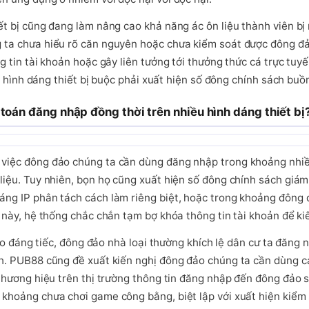
ết bị cũng đang làm nâng cao khả năng ác ôn liệu thành viên bị r
 ta chưa hiểu rõ căn nguyên hoặc chưa kiểm soát được đông đảo 
ng tin tài khoản hoặc gây liên tưởng tới thưởng thức cá trực t
iều hình dáng thiết bị buộc phải xuất hiện số đông chính sách bu
toán đăng nhập đồng thời trên nhiều hình dáng thiết bị
việc đông đảo chúng ta cần dùng đăng nhập trong khoảng nhiề
liệu. Tuy nhiên, bọn họ cũng xuất hiện số đông chính sách giám
ng IP phân tách cách làm riêng biệt, hoặc trong khoảng đông đ
 này, hệ thống chắc chắn tạm bợ khóa thông tin tài khoản để kiê
 ro đáng tiếc, đông đảo nhà loại thường khích lệ dân cư ta đăng
ch. PUB88 cũng đề xuất kiến nghị đông đảo chúng ta cần dùng c
 thương hiệu trên thị trường thông tin đăng nhập đến đông đảo 
khoảng chưa chơi game công bằng, biệt lập với xuất hiện kiểm 