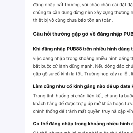
đăng nhập bất thường, với chắc chắn cài đặt đặ
chúng ta cần dùng đừng nên xây dựng thương hiệ
thiết bị vô cùng chưa bảo tồn an toàn.
Câu hỏi thường gặp gỡ về đăng nhập PUB8
Khi đăng nhập PUB88 trên nhiều hình dáng th
việc đăng nhập trong khoảng nhiều hình dáng th
bắt buộc cứ lành dũng mạnh. Nếu đông đảo chún
gặp gỡ sự cố kỉnh là tốt. Trường hợp xảy ra lỗi,
Làm cũng như cố kỉnh gắng nào để up date kh
Trong tình huống bị chặn liên kết, chúng ta buộc
khách hàng để được trợ giúp mở khóa hoặc tư v
chính thống để tránh mất quyền truy nã cập vĩn
Có thể đăng nhập trong khoảng nhiều hình d