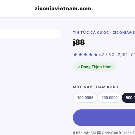
ziconiavietnam.com
.
TIN TỨC CÁ CƯỢC · ZICONIAV
j88
★★★★★
4.8 / 5.0 · 2,192+ đ
Đang Thịnh Hành
MỨC NẠP THAM KHẢO
100.000₫
200.000₫
500.
🔒 Bảo Mật SSL
🎰 Odds Cao
🔄 Hoàn T