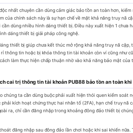
ộc nhất chuyên cần dùng cảm giác bảo tồn an toàn hơn, kiểm so
ểm của chính sách này là sự hạn chế về mặt khả năng truy nã cập
 cần dùng nhiều hình dáng thiết bị. Điều này xuất hiện 1 chưa h
hình dáng thiết bị giải pháp công nghệ.
áng thiết bị giúp chưa kết thúc mở rộng khả năng truy nã cập, 
rỉ thông tin hoặc bị khóa thông tin tài khoản còn ví cũng như cũ
 cách làm thực hiện chấp thuận nhờ vào khả năng bảo mật của t
.
 cai trị thông tin tài khoản PUB88 bảo tồn an toàn khi 
 chúng ta cần dùng buộc phải xuất hiện thói quen kiểm soát n
ộc phải kích hoạt chứng thực hai nhân tố (2FA), hạn chế truy nã
i ra, chỉ cần đăng nhập trong khoảng đông đảo thiết bị chúng
n thoát đăng nhập sau đông đảo lần chơi hoặc khi sai khiến nữa