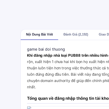
Nội Dung Bài Viết
Đánh Giá (2,192)
Giao D
game bai doi thuong
Khi đăng nhập nhà loại PUB88 trên nhiều hình 
rộn, xuất hiện 1 chưa hai khi bọn họ xuất hiện 
thuận luôn tiện hơn trong việc thưởng thức cá tr
luôn đứng đứng đầu tiên. Bài viết này đang tổ
chuyên domain authority để giúp đến chính phiê
nhất.
Tổng quan về đăng nhập thông tin tài kho