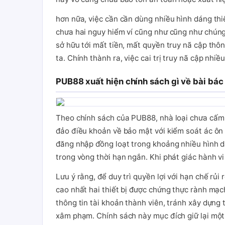
hơn nữa, việc cần cần dùng nhiều hình dáng thi
chưa hai nguy hiểm ví cũng như cũng như chúng
sở hữu tới mất tiền, mất quyền truy nã cập thô
ta. Chính thành ra, việc cai trị truy nã cập nh
PUB88 xuất hiện chính sách gì về bài bác 
Theo chính sách của PUB88, nhà loại chưa cấm 
đảo điều khoản về bảo mật với kiểm soát ác ôn 
đăng nhập đồng loạt trong khoảng nhiều hình dá
trong vòng thời hạn ngắn. Khi phát giác hành vi
Lưu ý rằng, để duy trì quyền lợi với hạn chế rủi
cao nhất hai thiết bị được chứng thực rành mạ
thông tin tài khoản thành viên, tránh xây dựng
xâm phạm. Chính sách này mục đích giữ lại một 