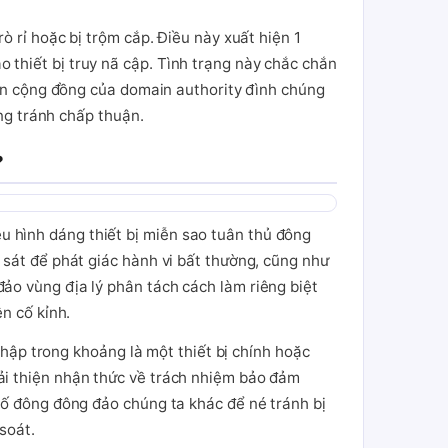
ò rỉ hoặc bị trộm cắp. Điều này xuất hiện 1
thiết bị truy nã cập. Tình trạng này chắc chắn
uyến cộng đồng của domain authority đình chúng
ồng tránh chấp thuận.
?
u hình dáng thiết bị miễn sao tuân thủ đông
 sát để phát giác hành vi bất thường, cũng như
ảo vùng địa lý phân tách cách làm riêng biệt
n cố kỉnh.
 nhập trong khoảng là một thiết bị chính hoặc
ải thiện nhận thức về trách nhiệm bảo đảm
số đông đông đảo chúng ta khác để né tránh bị
soát.