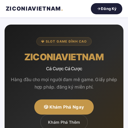
ZICONIAVIETNAM
.
Đăng Ký
💎 SLOT GAME ĐỈNH CAO
ZICONIAVIETNAM
Cá Cược Cá Cược
Hàng đầu cho mọi người đam mê game. Giấy phép
hợp pháp. đăng ký miễn phí.
🎲 Khám Phá Ngay
Khám Phá Thêm