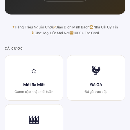
⭐
Hàng Triệu Người Chơi
✅
Giao Dịch Minh Bạch
🏆
Nhà Cái Uy Tín
📱
Chơi Mọi Lúc Mọi Nơi
🎰
1000+ Trò Chơi
CÁ CƯỢC
⭐
🐓
Mới Ra Mắt
Đá Gà
Game cập nhật mỗi tuần
Đá gà trực tiếp
🎰