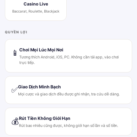
Casino Live
Baccarat, Roulette, Blackjack
QUYỀN LỢI
Chơi Mọi Lúc Mọi Nơi
📱
Tương thích Android, iOS, PC. Không cần tải app, vào chơi
trực tiếp.
Giao Dịch Minh Bạch
✅
Mọi cược và giao dịch đều được ghi nhận, tra cứu dễ dàng.
Rút Tiền Không Giới Hạn
💰
Rút bao nhiêu cũng được, không giới hạn số lần và số tiền.