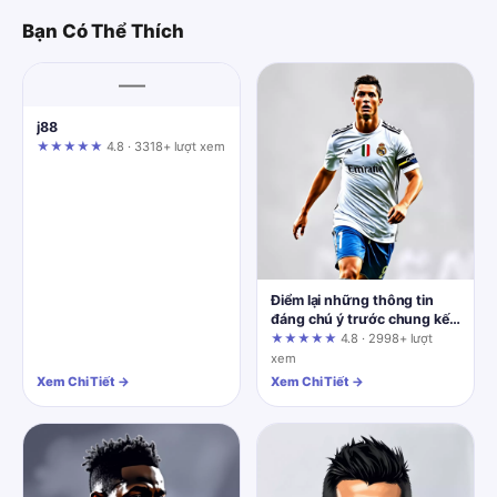
Bạn Có Thể Thích
—
j88
★★★★★
4.8 · 3318+ lượt xem
Điểm lại những thông tin
đáng chú ý trước chung kết
World Cup 2026 được cập
★★★★★
4.8 · 2998+ lượt
nhật tại 9bet.today
xem
Xem Chi Tiết →
Xem Chi Tiết →