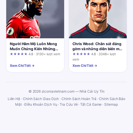
Người Hâm Mộ Luôn Mong
Chris Wood: Chân sút đáng
Muốn Chứng Kiến Những
gờm và những diễn biến mới
Trận Cầu Hay: Điều Gì Tạo
nhất trên hành trình chinh
★★★★★
4.8 · 3130+ lượt xem
★★★★★
4.8 · 3348+ lượt
Nên Một Trận Đấu Đỉnh Cao?
phục
xem
Xem Chi Tiết →
Xem Chi Tiết →
© 2026 ziconiavietnam.com — Nhà Cái Uy Tín
Liên Hệ
·
Chính Sách Giao Dịch
·
Chính Sách Hoàn Trả
·
Chính Sách Bảo
Mật
·
Điều Khoản Dịch Vụ
·
Tra Cứu Vé
·
Tất Cả Game
·
Sitemap