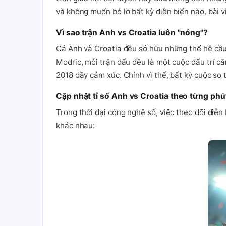
và không muốn bỏ lỡ bất kỳ diễn biến nào, bài v
Vì sao trận Anh vs Croatia luôn "nóng"?
Cả Anh và Croatia đều sở hữu những thế hệ cầu 
Modric, mỗi trận đấu đều là một cuộc đấu trí că
2018 đầy cảm xúc. Chính vì thế, bất kỳ cuộc so
Cập nhật tỉ số Anh vs Croatia theo từng phú
Trong thời đại công nghệ số, việc theo dõi diễn
khác nhau: