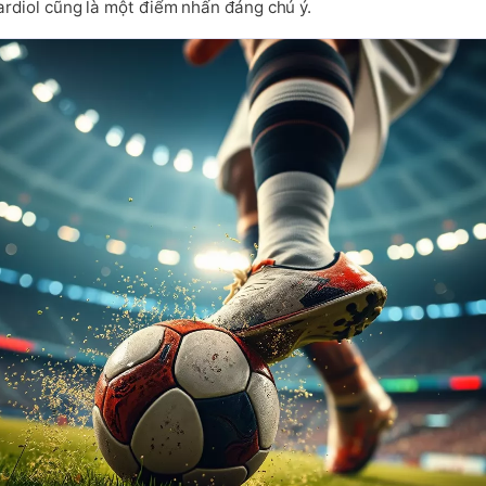
ardiol cũng là một điểm nhấn đáng chú ý.