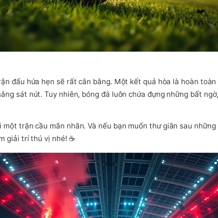
trận đấu hứa hẹn sẽ rất cân bằng. Một kết quả hòa là hoàn toàn 
hắng sát nút. Tuy nhiên, bóng đá luôn chứa đựng những bất ngờ
ợi một trận cầu mãn nhãn. Và nếu bạn muốn thư giãn sau những 
giải trí thú vị nhé! ☕️