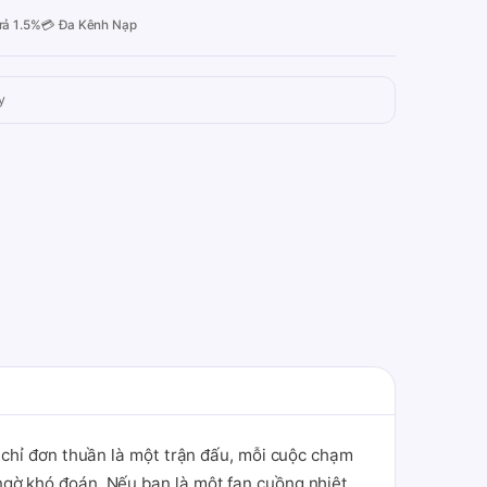
rả 1.5%
💳 Đa Kênh Nạp
y
 chỉ đơn thuần là một trận đấu, mỗi cuộc chạm
gờ khó đoán. Nếu bạn là một fan cuồng nhiệt