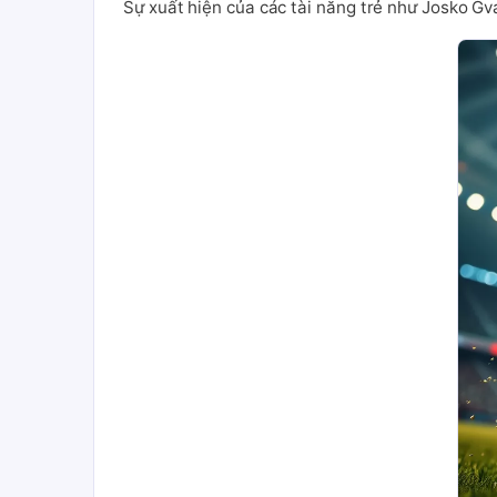
Sự xuất hiện của các tài năng trẻ như Josko Gv