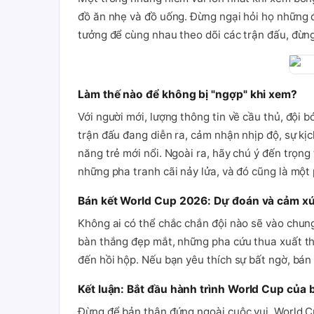
đồ ăn nhẹ và đồ uống. Đừng ngại hỏi họ những đ
tưởng để cùng nhau theo dõi các trận đấu, đừ
Làm thế nào để không bị "ngợp" khi xem?
Với người mới, lượng thông tin về cầu thủ, đội 
trận đấu đang diễn ra, cảm nhận nhịp độ, sự kịc
năng trẻ mới nổi. Ngoài ra, hãy chú ý đến trọng
những pha tranh cãi nảy lửa, và đó cũng là một
Bán kết World Cup 2026: Dự đoán và cảm x
Không ai có thể chắc chắn đội nào sẽ vào chung
bàn thắng đẹp mắt, những pha cứu thua xuất thầ
đến hồi hộp. Nếu bạn yêu thích sự bất ngờ, bán 
Kết luận: Bắt đầu hành trình World Cup của
Đừng để bản thân đứng ngoài cuộc vui. World Cu