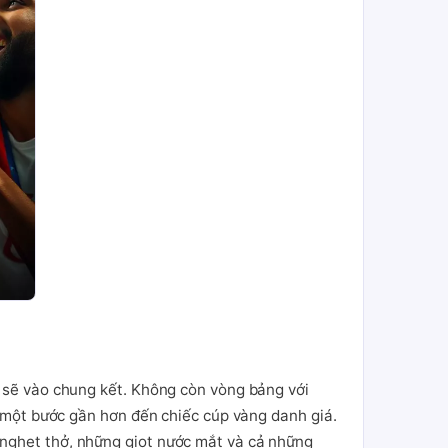
o sẽ vào chung kết. Không còn vòng bảng với
ến một bước gần hơn đến chiếc cúp vàng danh giá.
 nghẹt thở, những giọt nước mắt và cả những