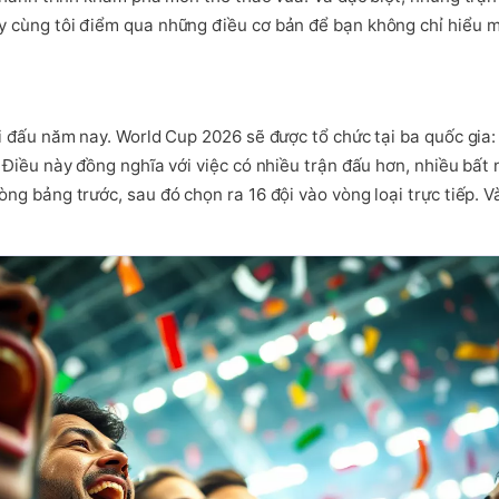
y cùng tôi điểm qua những điều cơ bản để bạn không chỉ hiểu m
ải đấu năm nay. World Cup 2026 sẽ được tổ chức tại ba quốc gia:
. Điều này đồng nghĩa với việc có nhiều trận đấu hơn, nhiều bất
òng bảng trước, sau đó chọn ra 16 đội vào vòng loại trực tiếp. V