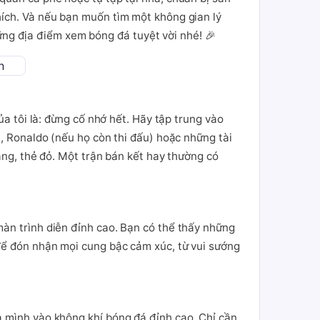
hích. Và nếu bạn muốn tìm một không gian lý
g địa điểm xem bóng đá tuyệt vời nhé! 🎉
ủa tôi là: đừng cố nhớ hết. Hãy tập trung vào
i, Ronaldo (nếu họ còn thi đấu) hoặc những tài
àng, thẻ đỏ. Một trận bán kết hay thường có
màn trình diễn đỉnh cao. Bạn có thể thấy những
để đón nhận mọi cung bậc cảm xúc, từ vui sướng
a mình vào không khí bóng đá đỉnh cao. Chỉ cần