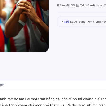
🔒 Bảo Mật SSL
🎰 Odds Cao
🔄 Hoàn T
🔥
125
người đang xem trang nà
ịch
uanh reo hò ầm ĩ vì một trận bóng đá, còn mình thì chẳng hiểu 
u hành trình khám phá môn thể thao vua. Và đặc biệt, những trận