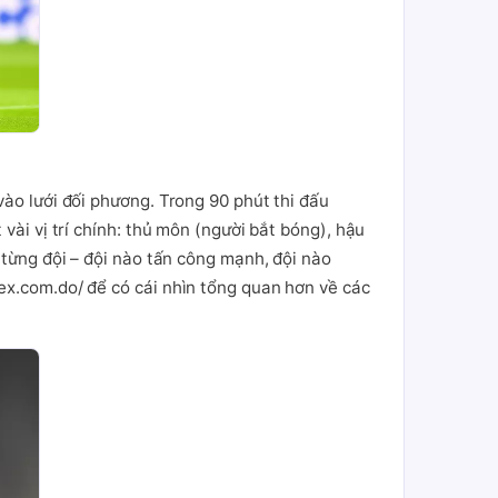
vào lưới đối phương. Trong 90 phút thi đấu
vài vị trí chính: thủ môn (người bắt bóng), hậu
 từng đội – đội nào tấn công mạnh, đội nào
ex.com.do/ để có cái nhìn tổng quan hơn về các