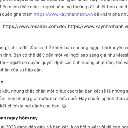
iều mình thắc mắc – người hâm mộ thường rất nhiệt tình giải t
ng quên ghé thăm
https://www.xaynhanhanh.vn
để khám phá nhữn
bóng, lịch sử đối đầu có thể khiến bạn choáng ngợp. Lời khuyên c
h tính. Bạn có thể để ý đến một vài ngôi sao sáng giá như Mess
 tài – người có quyền quyết định các tình huống phạt đền, thẻ v
 phần của sự hấp dẫn.
úc
 kết, nhưng chắc chắn một điều: các trận bán kết sẽ là những 
n, hay những giọt nước mắt tiếc nuối. Hãy chuẩn bị tinh thần 
kết chính là nơi dành cho bạn. 😊
 bạn ngay hôm nay
p 2026 đang đến gần, và bán kết là cơ hội tuyệt vời để bạn hò