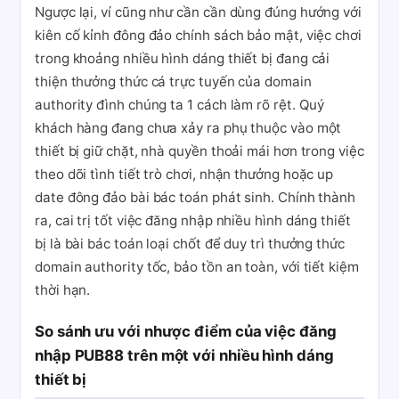
Ngược lại, ví cũng như cần cần dùng đúng hướng với
kiên cố kỉnh đông đảo chính sách bảo mật, việc chơi
trong khoảng nhiều hình dáng thiết bị đang cải
thiện thưởng thức cá trực tuyến của domain
authority đình chúng ta 1 cách làm rõ rệt. Quý
khách hàng đang chưa xảy ra phụ thuộc vào một
thiết bị giữ chặt, nhà quyền thoải mái hơn trong việc
theo dõi tình tiết trò chơi, nhận thưởng hoặc up
date đông đảo bài bác toán phát sinh. Chính thành
ra, cai trị tốt việc đăng nhập nhiều hình dáng thiết
bị là bài bác toán loại chốt để duy trì thưởng thức
domain authority tốc, bảo tồn an toàn, với tiết kiệm
thời hạn.
So sánh ưu với nhược điểm của việc đăng
nhập PUB88 trên một với nhiều hình dáng
thiết bị