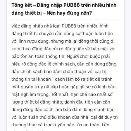
Tổng kết – Đăng nhập PUB88 trên nhiều hình
dáng thiết bị – Nên hay đừng nên?
việc đăng nhập nhà loại PUB88 trên nhiều hình
dáng thiết bị chuyên cần dùng sự thuận luôn tiện
với linh rượu đụng, nhưng mà lại đồng thời cũng đi
kèm theo đông đảo rủi ro đáng tiếc về bảo mật với
bảo tồn an toàn thông tin. Người chơi buộc phải
hiểu rõ đông đảo lề chính sách, cần cần dùng đông
đảo chính sách bảo đảm chấp thuận với cai trị
thông tin tài khoản 1 cách làm bỏ ra tiết để tránh
mất quyền truy nã cập hoặc gặp gỡ sự cố kỉnh bảo
mật nghiêm trọng. Tốt nhất, hạn chế cao nhất số
lượng thiết bị đăng nhập, dành đầu tiên cần cần
dùng đông đảo cách làm bảo đảm dũng mạnh bạo,
với luôn tuân thủ điều khoản của nhà loại để duy trì
thưởng thức cá trực tuyến bảo tồn an toàn, bền