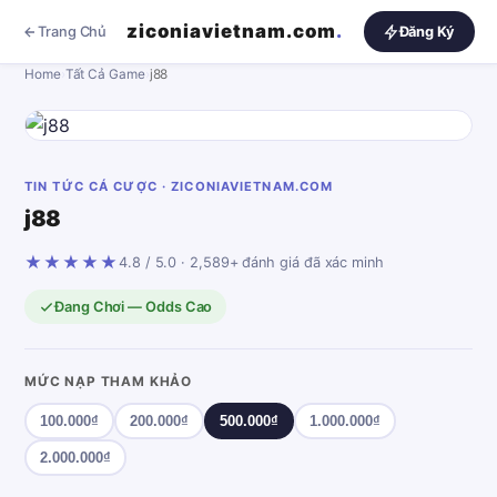
ziconiavietnam.com
.
Trang Chủ
Đăng Ký
Home
›
Tất Cả Game
›
j88
TIN TỨC CÁ CƯỢC · ZICONIAVIETNAM.COM
j88
★★★★★
4.8 / 5.0 · 2,589+ đánh giá đã xác minh
Đang Chơi — Odds Cao
MỨC NẠP THAM KHẢO
100.000₫
200.000₫
500.000₫
1.000.000₫
2.000.000₫