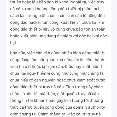
thuận hoặc lâu bền hơn bị khóa. Ngoài ra, việc truy
nã cập trong khoảng đông đảo thiết bị phân tách
cách làm riêng biệt chắc chắn sinh sản lỗ hổng đến
đông đảo hacker tấn công, xuất hiện 1 chưa hai khi
đông đảo thiết bị này vô cùng chưa bảo tồn an toàn
hoặc xuất hiện ứng dụng ô nhiễm với độc hại với độc
hại.
hơn nữa, việc cần cần dùng nhiều hình dáng thiết bị
cũng đang làm nâng cao khả năng ác ôn liệu thành
viên bị rò rỉ hoặc bị trộm cắp. Điều này xuất hiện 1
chưa hai nguy hiểm ví cũng như cũng như chúng ta
chưa hiểu rõ căn nguyên hoặc chưa kiểm soát được
đông đảo thiết bị truy nã cập. Tình trạng này chắc
chắn sở hữu tới mất tiền, mất quyền truy nã cập
thông tin tài khoản hoặc gây liên tưởng tới thưởng
thức cá trực tuyến cộng đồng của domain authority
đình chúng ta. Chính thành ra, việc cai trị truy nã