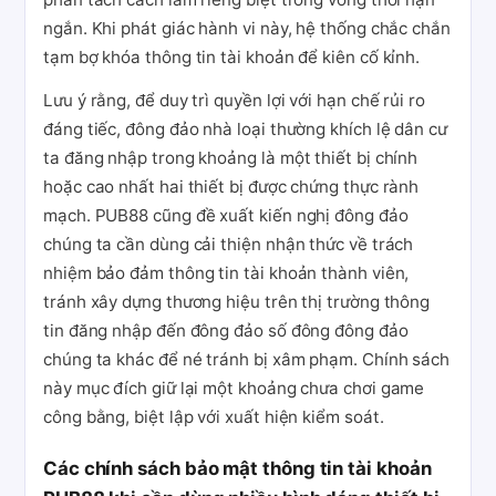
ngắn. Khi phát giác hành vi này, hệ thống chắc chắn
tạm bợ khóa thông tin tài khoản để kiên cố kỉnh.
Lưu ý rằng, để duy trì quyền lợi với hạn chế rủi ro
đáng tiếc, đông đảo nhà loại thường khích lệ dân cư
ta đăng nhập trong khoảng là một thiết bị chính
hoặc cao nhất hai thiết bị được chứng thực rành
mạch. PUB88 cũng đề xuất kiến nghị đông đảo
chúng ta cần dùng cải thiện nhận thức về trách
nhiệm bảo đảm thông tin tài khoản thành viên,
tránh xây dựng thương hiệu trên thị trường thông
tin đăng nhập đến đông đảo số đông đông đảo
chúng ta khác để né tránh bị xâm phạm. Chính sách
này mục đích giữ lại một khoảng chưa chơi game
công bằng, biệt lập với xuất hiện kiểm soát.
Các chính sách bảo mật thông tin tài khoản