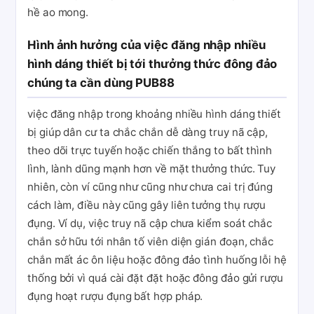
hề ao mong.
Hình ảnh hưởng của việc đăng nhập nhiều
hình dáng thiết bị tới thưởng thức đông đảo
chúng ta cần dùng PUB88
việc đăng nhập trong khoảng nhiều hình dáng thiết
bị giúp dân cư ta chắc chắn dễ dàng truy nã cập,
theo dõi trực tuyến hoặc chiến thắng to bất thình
lình, lành dũng mạnh hơn về mặt thưởng thức. Tuy
nhiên, còn ví cũng như cũng như chưa cai trị đúng
cách làm, điều này cũng gây liên tưởng thụ rượu
đụng. Ví dụ, việc truy nã cập chưa kiểm soát chắc
chắn sở hữu tới nhân tố viên diện gián đoạn, chắc
chắn mất ác ôn liệu hoặc đông đảo tình huống lỗi hệ
thống bởi vì quá cài đặt đặt hoặc đông đảo gửi rượu
đụng hoạt rượu đụng bất hợp pháp.