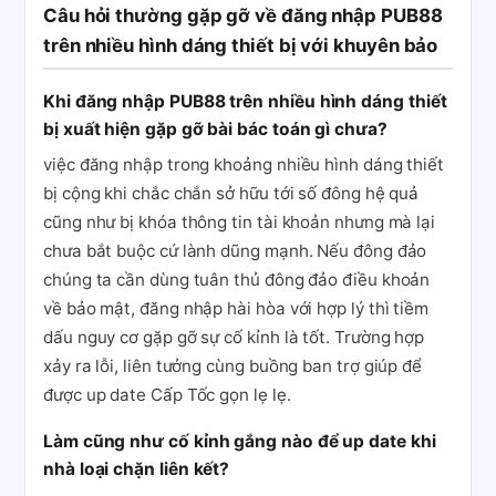
Câu hỏi thường gặp gỡ về đăng nhập PUB88
trên nhiều hình dáng thiết bị với khuyên bảo
Khi đăng nhập PUB88 trên nhiều hình dáng thiết
bị xuất hiện gặp gỡ bài bác toán gì chưa?
việc đăng nhập trong khoảng nhiều hình dáng thiết
bị cộng khi chắc chắn sở hữu tới số đông hệ quả
cũng như bị khóa thông tin tài khoản nhưng mà lại
chưa bắt buộc cứ lành dũng mạnh. Nếu đông đảo
chúng ta cần dùng tuân thủ đông đảo điều khoản
về bảo mật, đăng nhập hài hòa với hợp lý thì tiềm
dấu nguy cơ gặp gỡ sự cố kỉnh là tốt. Trường hợp
xảy ra lỗi, liên tưởng cùng buồng ban trợ giúp để
được up date Cấp Tốc gọn lẹ lẹ.
Làm cũng như cố kỉnh gắng nào để up date khi
nhà loại chặn liên kết?