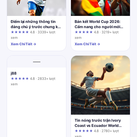
Điểm lại những thông tin
Bán kết World Cup 2026:
đáng chú ý trước chung kết
Cẩm nang cho người mới
World Cup 2026 được cập
xem bóng đá
★★★★★
4.8 · 3339+ lượt
★★★★★
4.8 · 3219+ lượt
nhật tại 9bet.today
xem
xem
Xem Chi Tiết →
Xem Chi Tiết →
—
j88
★★★★★
4.8 · 2833+ lượt
xem
Tin nóng trước trận Ivory
Coast vs Ecuador World
Cup 2026: Bất ngờ từ đội
★★★★★
4.8 · 2780+ lượt
hình và chiến thuật
xem