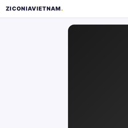
ZICONIAVIETNAM
.