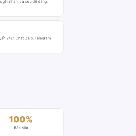
 ghi nhận, tra cứu dễ dàng.
yến 24/7. Chat, Zalo, Telegram
100%
Bảo Mật