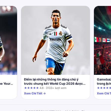
Điểm lại những thông tin đáng chú ý
Gamebai.w
pe Your
trước chung kết World Cup 2026 được
trong lịc
cập nhật tại 9bet.today
2026
★★★★★
4.8 · 3133+ lượt xem
★★★★
Xem Chi Tiết →
Xem Chi T