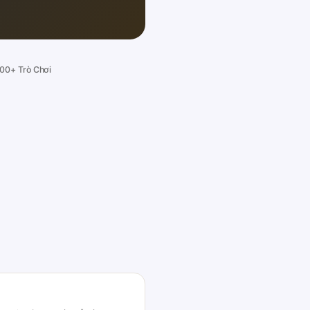
00+ Trò Chơi