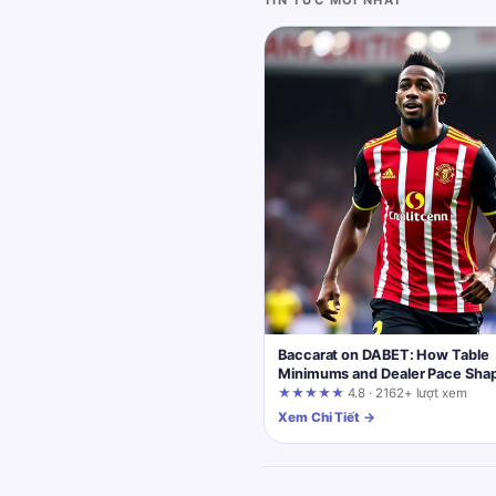
TIN TỨC MỚI NHẤT
Baccarat on DABET: How Table
Minimums and Dealer Pace Sha
Choice
★★★★★
4.8 · 2162+ lượt xem
Xem Chi Tiết →