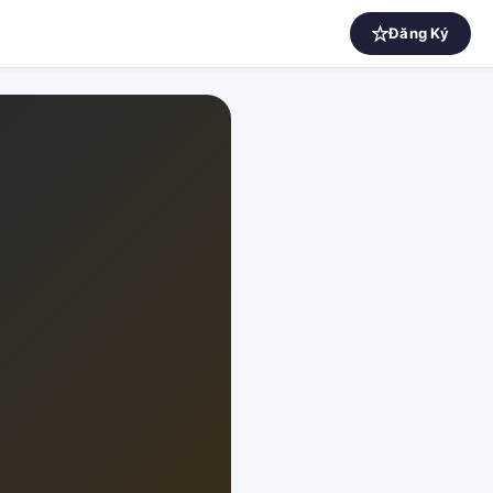
Đăng Ký