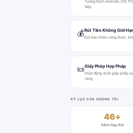
Tương thích Android, iOS, PC
tiếp.
Rút Tiền Không Giới Hạ
💰
Rút bao nhiêu cũng được, khôn
Giấy Phép Hợp Pháp
📜
Hoạt động dưới giấy phép qu
ràng.
KỶ LỤC CỦA CHÚNG TÔI
46+
Kênh Nạp Rút