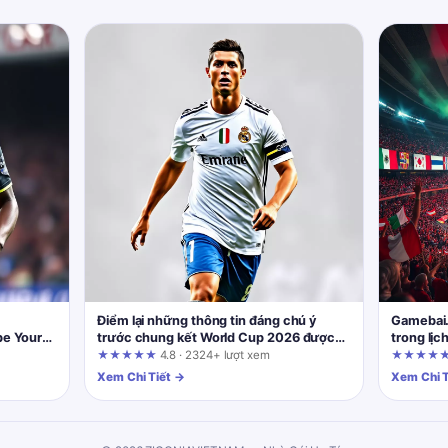
Điểm lại những thông tin đáng chú ý
Gamebai.w
pe Your
trước chung kết World Cup 2026 được
trong lịc
cập nhật tại 9bet.today
2026
★★★★★
4.8 · 2324+ lượt xem
★★★★
Xem Chi Tiết →
Xem Chi T