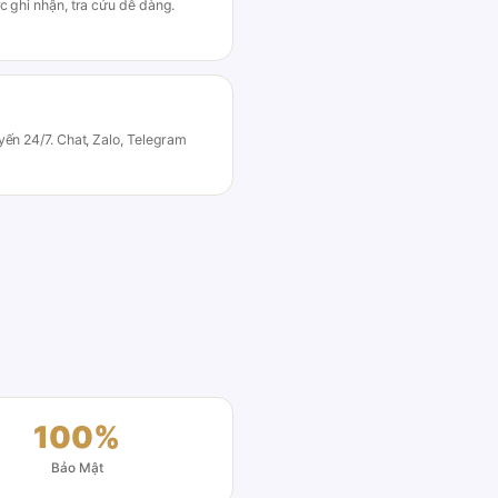
 ghi nhận, tra cứu dễ dàng.
yến 24/7. Chat, Zalo, Telegram
100%
Bảo Mật