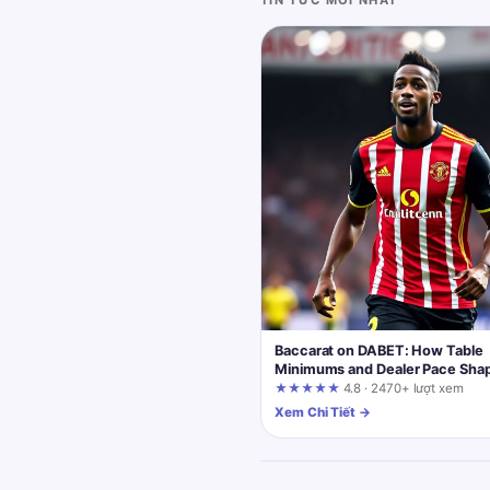
TIN TỨC MỚI NHẤT
Baccarat on DABET: How Table
Minimums and Dealer Pace Sha
Choice
★★★★★
4.8 · 2470+ lượt xem
Xem Chi Tiết →