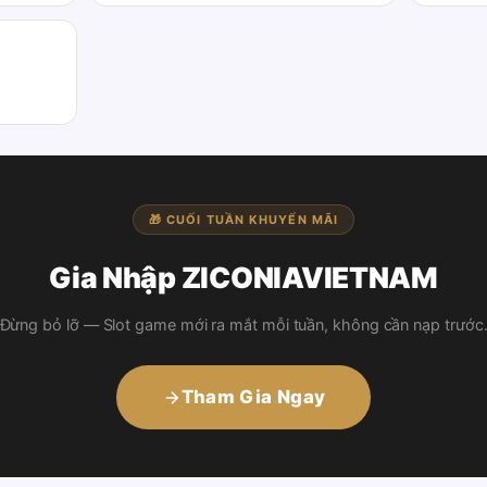
🎁 CUỐI TUẦN KHUYẾN MÃI
Gia Nhập ZICONIAVIETNAM
Đừng bỏ lỡ — Slot game mới ra mắt mỗi tuần, không cần nạp trước
Tham Gia Ngay