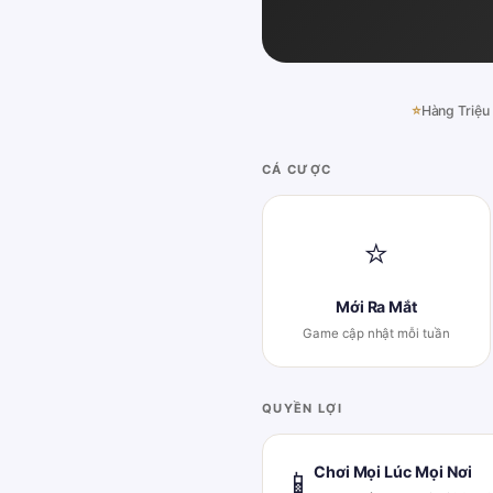
⭐
Hàng Triệu
CÁ CƯỢC
⭐
Mới Ra Mắt
Game cập nhật mỗi tuần
QUYỀN LỢI
Chơi Mọi Lúc Mọi Nơi
📱