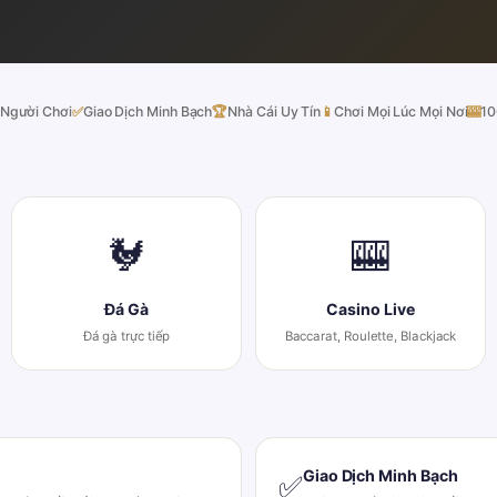
 Người Chơi
✅
Giao Dịch Minh Bạch
🏆
Nhà Cái Uy Tín
📱
Chơi Mọi Lúc Mọi Nơi
🎰
10
🐓
🎰
Đá Gà
Casino Live
Đá gà trực tiếp
Baccarat, Roulette, Blackjack
Giao Dịch Minh Bạch
✅