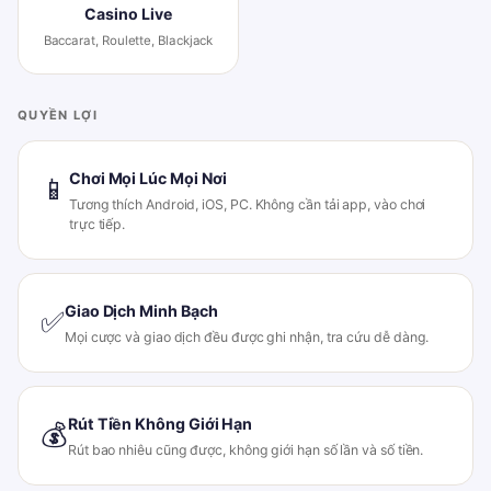
Casino Live
Baccarat, Roulette, Blackjack
QUYỀN LỢI
Chơi Mọi Lúc Mọi Nơi
📱
Tương thích Android, iOS, PC. Không cần tải app, vào chơi
trực tiếp.
Giao Dịch Minh Bạch
✅
Mọi cược và giao dịch đều được ghi nhận, tra cứu dễ dàng.
Rút Tiền Không Giới Hạn
💰
Rút bao nhiêu cũng được, không giới hạn số lần và số tiền.