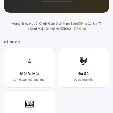
⭐
Hàng Triệu Người Chơi
✅
Giao Dịch Minh Bạch
🏆
Nhà Cái Uy Tín
📱
Chơi Mọi Lúc Mọi Nơi
🎰
1000+ Trò Chơi
CÁ CƯỢC
⭐
🐓
Mới Ra Mắt
Đá Gà
Game cập nhật mỗi tuần
Đá gà trực tiếp
🎰