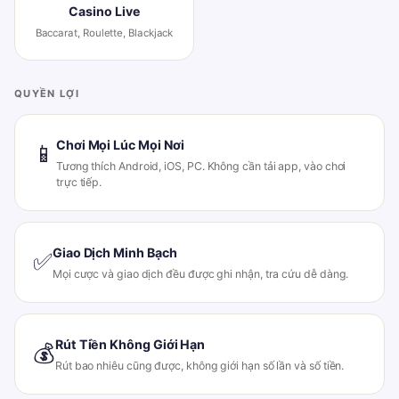
Casino Live
Baccarat, Roulette, Blackjack
QUYỀN LỢI
Chơi Mọi Lúc Mọi Nơi
📱
Tương thích Android, iOS, PC. Không cần tải app, vào chơi
trực tiếp.
Giao Dịch Minh Bạch
✅
Mọi cược và giao dịch đều được ghi nhận, tra cứu dễ dàng.
Rút Tiền Không Giới Hạn
💰
Rút bao nhiêu cũng được, không giới hạn số lần và số tiền.