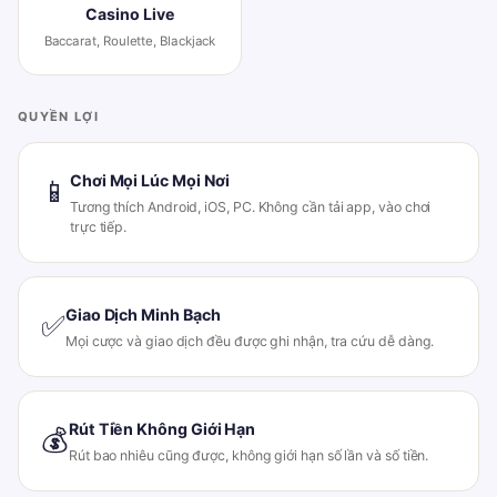
Casino Live
Baccarat, Roulette, Blackjack
QUYỀN LỢI
Chơi Mọi Lúc Mọi Nơi
📱
Tương thích Android, iOS, PC. Không cần tải app, vào chơi
trực tiếp.
Giao Dịch Minh Bạch
✅
Mọi cược và giao dịch đều được ghi nhận, tra cứu dễ dàng.
Rút Tiền Không Giới Hạn
💰
Rút bao nhiêu cũng được, không giới hạn số lần và số tiền.