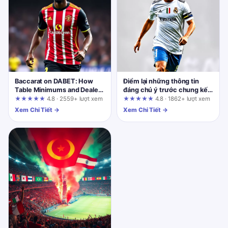
Baccarat on DABET: How
Điểm lại những thông tin
Table Minimums and Dealer
đáng chú ý trước chung kết
Pace Shape Your Choice
World Cup 2026 được cập
★★★★★
4.8 · 2559+ lượt xem
★★★★★
4.8 · 1862+ lượt xem
nhật tại 9bet.today
Xem Chi Tiết →
Xem Chi Tiết →