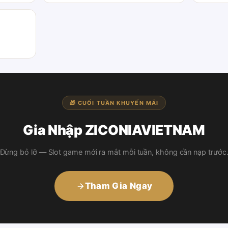
🎁 CUỐI TUẦN KHUYẾN MÃI
Gia Nhập ZICONIAVIETNAM
Đừng bỏ lỡ — Slot game mới ra mắt mỗi tuần, không cần nạp trước
Tham Gia Ngay