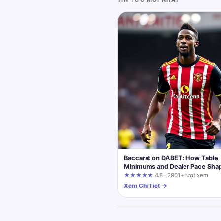
TIN TỨC MỚI NHẤT
Baccarat on DABET: How Table
Minimums and Dealer Pace Sha
Choice
★★★★★
4.8 · 2901+ lượt xem
Xem Chi Tiết →