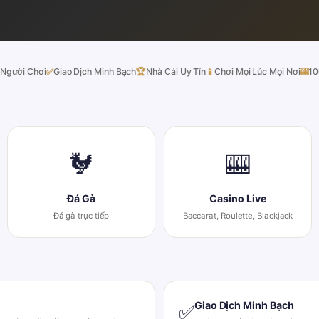
 Người Chơi
✅
Giao Dịch Minh Bạch
🏆
Nhà Cái Uy Tín
📱
Chơi Mọi Lúc Mọi Nơi
🎰
10
🐓
🎰
Đá Gà
Casino Live
Đá gà trực tiếp
Baccarat, Roulette, Blackjack
Giao Dịch Minh Bạch
✅