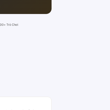
00+ Trò Chơi