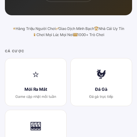
⭐
Hàng Triệu Người Chơi
✅
Giao Dịch Minh Bạch
🏆
Nhà Cái Uy Tín
📱
Chơi Mọi Lúc Mọi Nơi
🎰
1000+ Trò Chơi
CÁ CƯỢC
⭐
🐓
Mới Ra Mắt
Đá Gà
Game cập nhật mỗi tuần
Đá gà trực tiếp
🎰