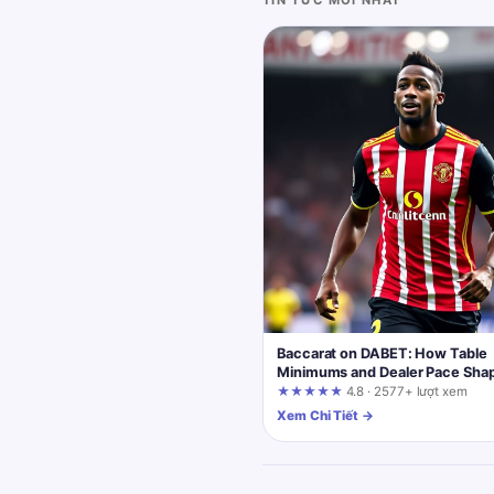
TIN TỨC MỚI NHẤT
Baccarat on DABET: How Table
Minimums and Dealer Pace Sha
Choice
★★★★★
4.8 · 2577+ lượt xem
Xem Chi Tiết →