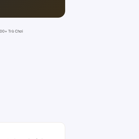
00+ Trò Chơi