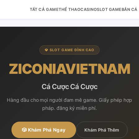
TẤT CẢ GAME
THỂ THAO
CASINO
SLOT GAME
BẮN CÁ
💎 SLOT GAME ĐỈNH CAO
ZICONIAVIETNAM
Cá Cược Cá Cược
Hàng đầu cho mọi người đam mê game. Giấy phép hợp
pháp. đăng ký miễn phí.
🎲 Khám Phá Ngay
Khám Phá Thêm