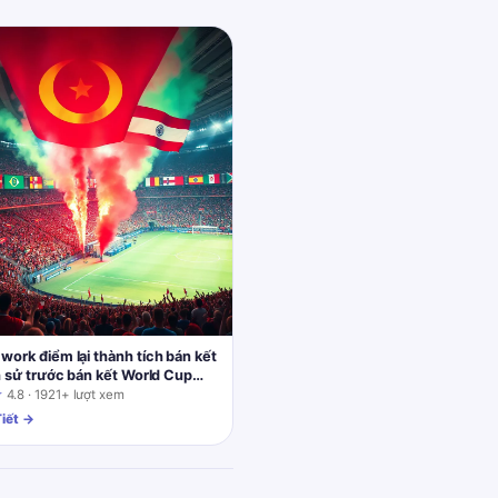
ork điểm lại thành tích bán kết
h sử trước bán kết World Cup
★
4.8 · 1921+ lượt xem
iết →