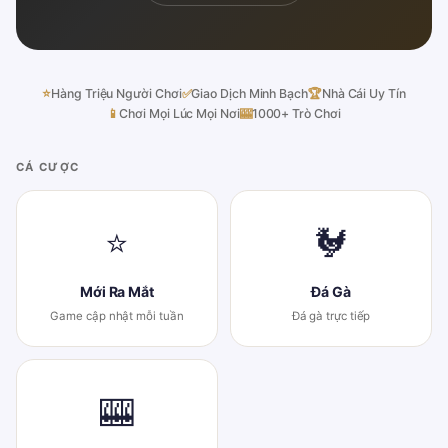
⭐
Hàng Triệu Người Chơi
✅
Giao Dịch Minh Bạch
🏆
Nhà Cái Uy Tín
📱
Chơi Mọi Lúc Mọi Nơi
🎰
1000+ Trò Chơi
CÁ CƯỢC
⭐
🐓
Mới Ra Mắt
Đá Gà
Game cập nhật mỗi tuần
Đá gà trực tiếp
🎰