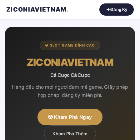
ZICONIAVIETNAM
.
Đăng Ký
💎 SLOT GAME ĐỈNH CAO
ZICONIAVIETNAM
Cá Cược Cá Cược
Hàng đầu cho mọi người đam mê game. Giấy phép
hợp pháp. đăng ký miễn phí.
🎲 Khám Phá Ngay
Khám Phá Thêm