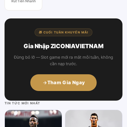
Rút Tiền Nhanh
🎁 CUỐI TUẦN KHUYẾN MÃI
Gia Nhập ZICONIAVIETNAM
Đừng bỏ lỡ — Slot game mới ra mắt mỗi tuần, không
cần nạp trước.
Tham Gia Ngay
TIN TỨC MỚI NHẤT