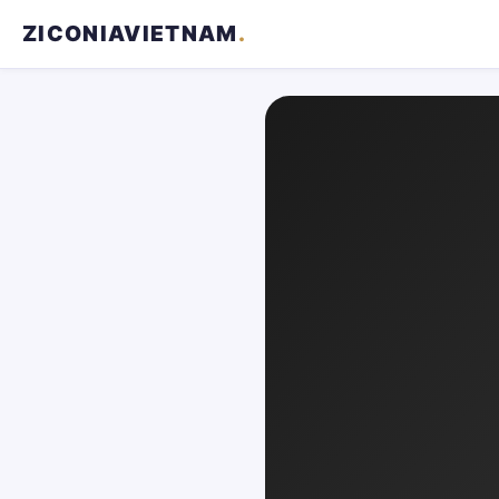
ZICONIAVIETNAM
.