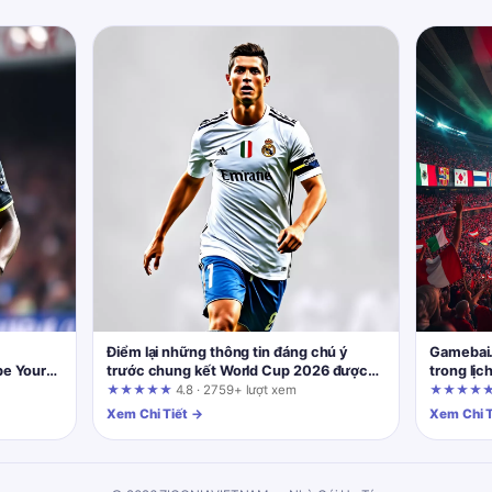
Điểm lại những thông tin đáng chú ý
Gamebai.w
pe Your
trước chung kết World Cup 2026 được
trong lịc
cập nhật tại 9bet.today
2026
★★★★★
4.8 · 2759+ lượt xem
★★★★
Xem Chi Tiết →
Xem Chi T