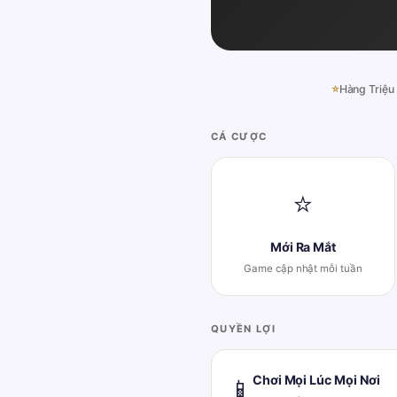
⭐
Hàng Triệu
CÁ CƯỢC
⭐
Mới Ra Mắt
Game cập nhật mỗi tuần
QUYỀN LỢI
Chơi Mọi Lúc Mọi Nơi
📱