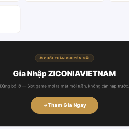
🎁 CUỐI TUẦN KHUYẾN MÃI
Gia Nhập ZICONIAVIETNAM
Đừng bỏ lỡ — Slot game mới ra mắt mỗi tuần, không cần nạp trước
Tham Gia Ngay