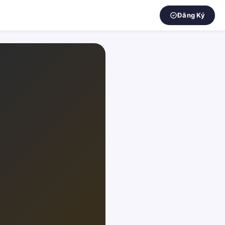
Đăng Ký