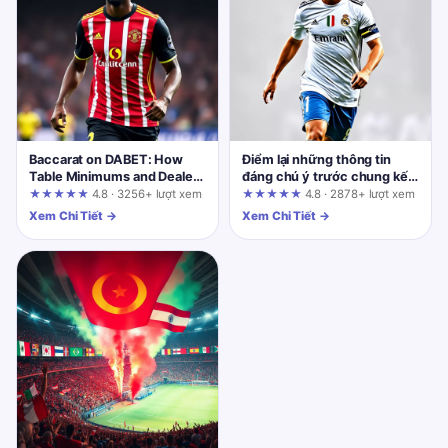
Baccarat on DABET: How
Điểm lại những thông tin
Table Minimums and Dealer
đáng chú ý trước chung kết
Pace Shape Your Choice
World Cup 2026 được cập
★★★★★
4.8 · 3256+ lượt xem
★★★★★
4.8 · 2878+ lượt xem
nhật tại 9bet.today
Xem Chi Tiết →
Xem Chi Tiết →