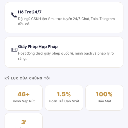
Hỗ Trợ 24/7
📞
Đội ngũ CSKH tận tâm, trực tuyến 24/7. Chat, Zalo, Telegram
đều có.
Giấy Phép Hợp Pháp
📜
Hoạt động dưới giấy phép quốc tế, minh bạch và pháp lý rõ
ràng.
KỶ LỤC CỦA CHÚNG TÔI
46+
1.5%
100%
Kênh Nạp Rút
Hoàn Trả Cao Nhất
Bảo Mật
3'